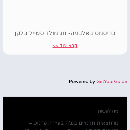
כריסמס באלבניה- חג מולד סטייל בלקן
קרא עוד >>
Powered by
GetYourGuide
מה לעשות
מרחצאות תרמיים בנג'ה בעיירה פרמט –