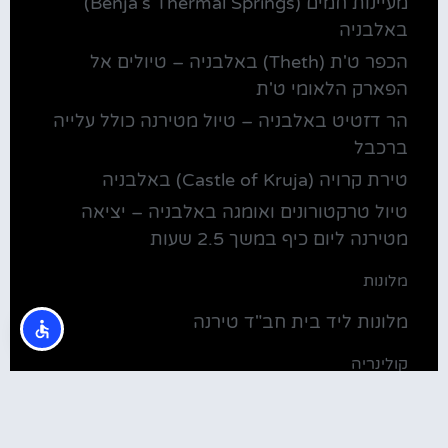
מעיינות חמים (Benja's Thermal Springs)
באלבניה
הכפר ט'ת (Theth) באלבניה – טיולים אל
הפארק הלאומי ט'ת
הר דזטיט באלבניה – טיול מטירנה כולל עלייה
ברכבל
טירת קרויה (Castle of Kruja) באלבניה
טיול טרקטורונים ואומגה באלבניה – יציאה
מטירנה ליום כיף במשך 2.5 שעות
מלונות
מלונות ליד בית חב"ד טירנה
קולינריה
שירוקה אלבניה – עיירה על שפת אגם שקודרה
סדנת בישול מקומית בטירנה: סדנת אוכל