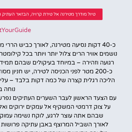
טיול מודרך מטירנה אל טירת קרויה, הבזאר העתיק והתצפית סרי סלטיק (k View
tYourGuide
כ-40 דקות נסיעה מטירנה, לאורך כביש הרר
נושמים אוויר הרים צלול יותר ויותר בכל קילומט
רגועה וזהירה – במיוחד בעיקולים שבהם תמיד
הליכה רגלית קצרה של כמה דקות בלבד – עלי
נוחה ב
עם הצעד הראשון לעבר השערים העתיקים נפרש 
על צוק דרמטי המשקיף אל עמקים ירוקים ואל
שבהם אתה עוצר לרגע, לוקח נשימה עמוקה
לאורך השביל המרוצף באבן עתיקה פרושות חנ