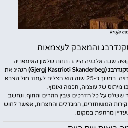
kruja ca
סקנדרבג והמאבק לעצמאות
ל קרויה מתחיל במאה ה-15, בתקופה שבה אלבניה הייתה תחת שלטון האימפריה
Gjergj Kastrioti S)
הנהיג את
ההתנגדות האלבנית מתוך חומותיה של טירת קרויה. במשך כ-25 שנה הוא הצליח לעמוד מול הצבא
בו מיתוס של עוצמה, חכמה ואומץ.
 ששלט על כל הדרכים שבין ההרים והחוף, ונחשב
 הקירות המשוחזרים, המגדלים והחצרות, אפשר לחוש
עדיין מרחפת במקום.