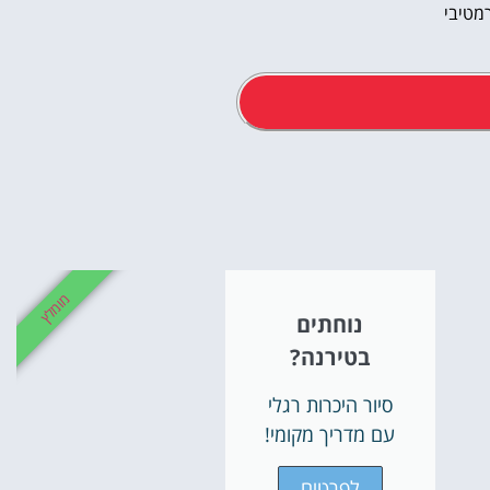
מטיבי
אטרקציו
וסיורים
מומלץ
נוחתים
הפעילויות השוות בי
בטירנה?
לחצו פה!
סיור היכרות רגלי
עם מדריך מקומי!
לפרטים