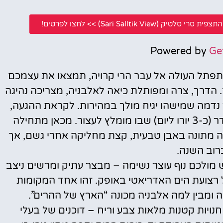
Sari Sallti) >> לחצו לפרטים!
Powered by
Ge
י מתפתל העולה אל עבר הרי קרויה, תמצאו את עצמכם
ר. הדרך, צרה ומפותלת כיאה לאלבניה, מצריכה נהיגה
 נדמה שמישהו יגיח מולך במהירות. לקראת ההגעה,
כ-200 מטר לפני הכניסה לטירה, יש חניון מסודר (כ-3 יורו ליום) שבו מומלץ לעצור. מכאן מתחילה
ה מתונה באבן טבעית, קצת מחליקה אחרי גשם, אך
רוב השנה.
מולכם נוף עוצר נשימה – מבצר עתיק ומרשים ניצב
 רצועת הים האדריאטי באופק. זהו אחד המקומות
 ומבין למה אלבניה מכונה “הארץ של ההרים”.
ויות קטנות מלאות צבע וריח – דוכנים של בעלי