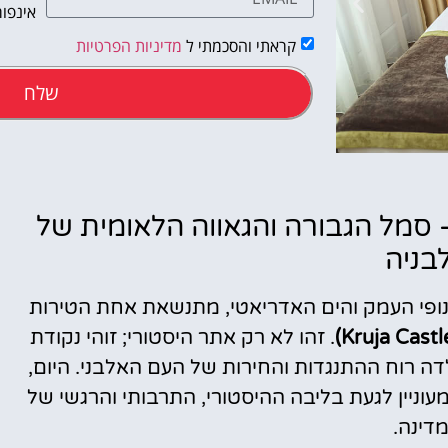
אינפור
קראתי והסכמתי ל
מדיניות הפרטיות
שלח
טיסות
 קרויה (Castle of Kruja) – סמל הגבורה והגאווה הלאומית של
בניה
מציאת
טיסה זולה?
נופי העמק והים האדריאטי, מתנשאת אחת הטירות
לחצו
. זהו לא רק אתר היסטורי; זוהי נקודת
פה!
ה רוח ההתנגדות והחירות של העם האלבני. היום,
עוניין לגעת בליבה ההיסטורי, התרבותי והרגשי של
דינה.