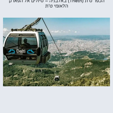
הכפר ט'ת (Theth) באלבניה – טיולים אל הפארק
הלאומי ט'ת