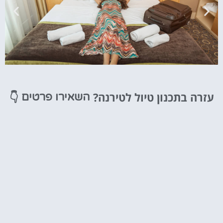
מלונות
עזרה בתכנון טיול לטירנה?
👇
השאירו פרטים
מציאת מלון
מומלץ?
לחצו
פה!