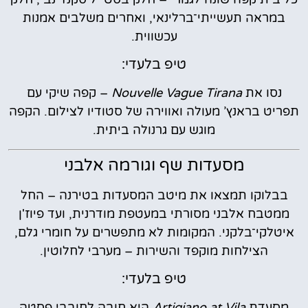
במראה תעשייתי־ברלינאי, ואחרים משלבים אמנות
עכשווית.
טיפ בלעדי:
נסו את
Nouvelle Vague Tirana
– קפה שיקי עם
תפריט בראנץ’ מעולה ואווירה של סטודיו לצילום. הקפה
מוגש עם גרנולה ביתית.
מסעדות שף וגורמה אלבני
בבלוקו תמצאו את מיטב המסעדות בטירנה – החל
ממטבח אלבני מסורתי במעטפת מודרנית, ועד פיוז'ן
איטלקי־בלקני. המקומות לא מתפשרים על חומרי גלם,
הצילחות מוקפד והשירות – מערבי לחלוטין.
טיפ בלעדי:
מסעדת
Artigiano at Vila
היא חובה לחובבי פסטה