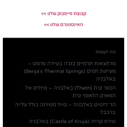
קבוצת פייסבוק שלנו >>
האינסטגרם שלנו >>
מה לעשות
מרחצאות תרמיים בנג'ה בעיירה פרמט –
מעיינות חמים (Benja's Thermal Springs)
באלבניה
הכפר ט'ת (Theth) באלבניה – טיולים אל
הפארק הלאומי ט'ת
הר דזטיט באלבניה – טיול מטירנה כולל עלייה
ברכבל
טירת קרויה (Castle of Kruja) באלבניה