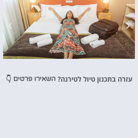
מלונות
עזרה בתכנון טיול לטירנה?
👇
השאירו פרטים
מציאת מלון
מומלץ?
לחצו
פה!