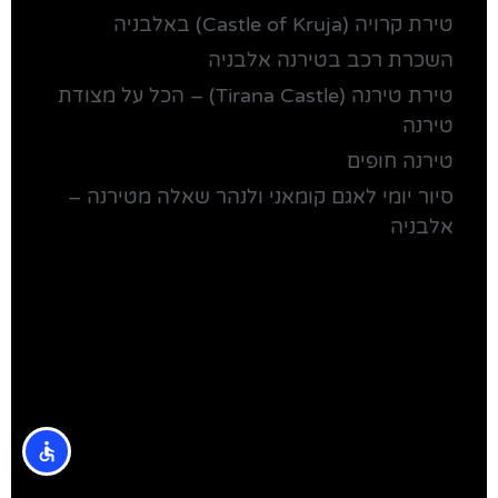
טירת קרויה (Castle of Kruja) באלבניה
השכרת רכב בטירנה אלבניה
טירת טירנה (Tirana Castle) – הכל על מצודת
טירנה
טירנה חופים
סיור יומי לאגם קומאני ולנהר שאלה מטירנה –
אלבניה