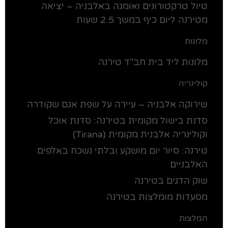
טיול טרקטורונים ואומגה באלבניה – יציאה
מטירנה ליום כיף במשך 2.5 שעות
מלונות
מלונות ליד בית חב"ד טירנה
קולינריה
שירוקה אלבניה – עיירה על שפת אגם שקודרה
סדנת בישול מקומית בטירנה: סדנת אוכל
וקולינריה אלבנית מקומית (Tirana)
טירנה: סיור יום מושקע ובלתי נשכח באלפים
האלבניים
שוק הדגים בטירנה
מסעדות מומלצות בטירנה
המלצות