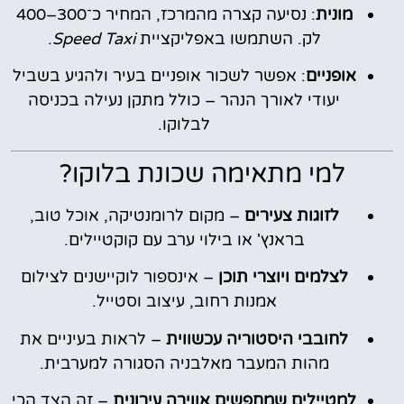
מונית
: נסיעה קצרה מהמרכז, המחיר כ־300–400
לק. השתמשו באפליקציית
Speed Taxi
.
אופניים
: אפשר לשכור אופניים בעיר ולהגיע בשביל
יעודי לאורך הנהר – כולל מתקן נעילה בכניסה
לבלוקו.
למי מתאימה שכונת בלוקו?
לזוגות צעירים
– מקום לרומנטיקה, אוכל טוב,
בראנץ' או בילוי ערב עם קוקטיילים.
לצלמים ויוצרי תוכן
– אינספור לוקיישנים לצילום
אמנות רחוב, עיצוב וסטייל.
לחובבי היסטוריה עכשווית
– לראות בעיניים את
מהות המעבר מאלבניה הסגורה למערבית.
למטיילים שמחפשים אווירה עירונית
– זה הצד הכי