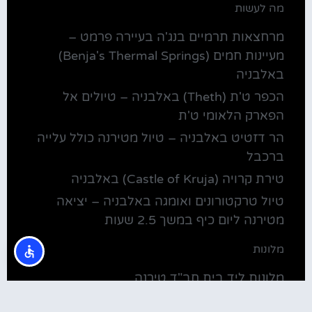
מה לעשות
מרחצאות תרמיים בנג'ה בעיירה פרמט –
מעיינות חמים (Benja's Thermal Springs)
באלבניה
הכפר ט'ת (Theth) באלבניה – טיולים אל
הפארק הלאומי ט'ת
הר דזטיט באלבניה – טיול מטירנה כולל עלייה
ברכבל
טירת קרויה (Castle of Kruja) באלבניה
טיול טרקטורונים ואומגה באלבניה – יציאה
מטירנה ליום כיף במשך 2.5 שעות
מלונות
מלונות ליד בית חב"ד טירנה
קולינריה