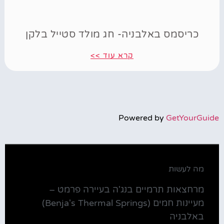
כריסמס באלבניה- חג מולד סטייל בלקן
קרא עוד >>
Powered by
GetYourGuide
מה לעשות
מרחצאות תרמיים בנג'ה בעיירה פרמט –
מעיינות חמים (Benja's Thermal Springs)
באלבניה