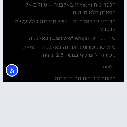
הכפר ט'ת (Theth) באלבניה – טיולים אל
הפארק הלאומי ט'ת
הר דזטיט באלבניה – טיול מטירנה כולל עלייה
ברכבל
טירת קרויה (Castle of Kruja) באלבניה
טיול טרקטורונים ואומגה באלבניה – יציאה
מטירנה ליום כיף במשך 2.5 שעות
מלונות
מלונות ליד בית חב"ד טירנה
קולינריה
שירוקה אלבניה – עיירה על שפת אגם שקודרה
סדנת בישול מקומית בטירנה: סדנת אוכל
וקולינריה אלבנית מקומית (Tirana)