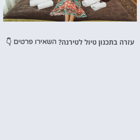
מלונות
עזרה בתכנון טיול לטירנה?
👇
השאירו פרטים
מציאת מלון
מומלץ?
לחצו
פה!