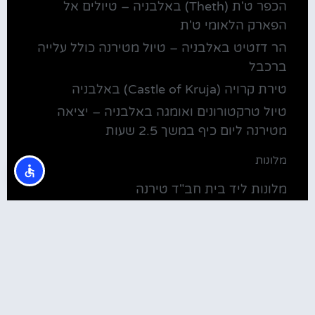
הכפר ט'ת (Theth) באלבניה – טיולים אל
הפארק הלאומי ט'ת
הר דזטיט באלבניה – טיול מטירנה כולל עלייה
ברכבל
טירת קרויה (Castle of Kruja) באלבניה
טיול טרקטורונים ואומגה באלבניה – יציאה
מטירנה ליום כיף במשך 2.5 שעות
מלונות
מלונות ליד בית חב"ד טירנה
קולינריה
שירוקה אלבניה – עיירה על שפת אגם שקודרה
סדנת בישול מקומית בטירנה: סדנת אוכל
וקולינריה אלבנית מקומית (Tirana)
טירנה: סיור יום מושקע ובלתי נשכח באלפים