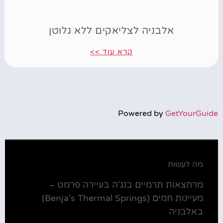
אלבניה לצליאקים ללא גלוטן
קרא עוד >>
Powered by
GetYourGuide
מה לעשות
מרחצאות תרמיים בנג'ה בעיירה פרמט –
מעיינות חמים (Benja's Thermal Springs)
באלבניה