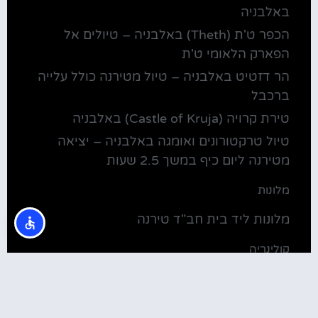
באלבניה
הכפר ט'ת (Theth) באלבניה – טיולים אל
הפארק הלאומי ט'ת
הר דזטיט באלבניה – טיול מטירנה כולל עלייה
ברכבל
טירת קרויה (Castle of Kruja) באלבניה
טיול טרקטורונים ואומגה באלבניה – יציאה
מטירנה ליום כיף במשך 2.5 שעות
מלונות
מלונות ליד בית חב"ד טירנה
קולינריה
שירוקה אלבניה – עיירה על שפת אגם שקודרה
סדנת בישול מקומית בטירנה: סדנת אוכל