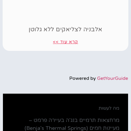
אלבניה לצליאקים ללא גלוטן
קרא עוד >>
Powered by
GetYourGuide
מה לעשות
מרחצאות תרמיים בנג'ה בעיירה פרמט –
מעיינות חמים (Benja's Thermal Springs)