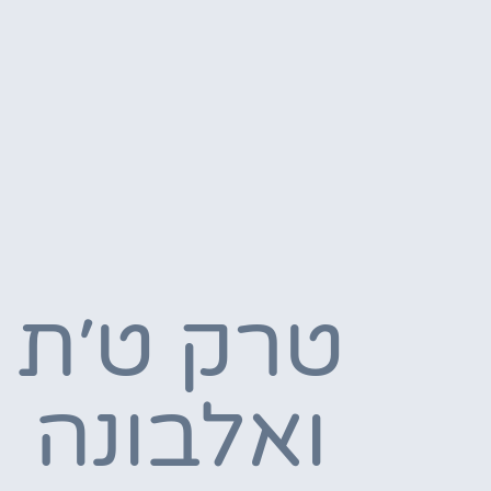
טרק ט׳ת
ואלבונה