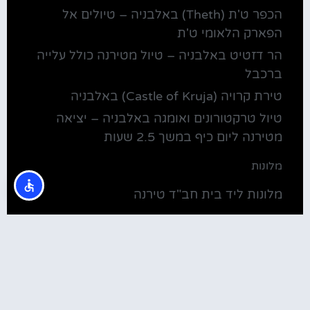
הכפר ט'ת (Theth) באלבניה – טיולים אל
הפארק הלאומי ט'ת
הר דזטיט באלבניה – טיול מטירנה כולל עלייה
ברכבל
טירת קרויה (Castle of Kruja) באלבניה
טיול טרקטורונים ואומגה באלבניה – יציאה
מטירנה ליום כיף במשך 2.5 שעות
מלונות
מלונות ליד בית חב"ד טירנה
קולינריה
שירוקה אלבניה – עיירה על שפת אגם שקודרה
סדנת בישול מקומית בטירנה: סדנת אוכל
וקולינריה אלבנית מקומית (Tirana)