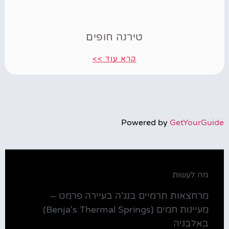
טירנה חופים
קרא עוד >>
Powered by
GetYourGuide
מה לעשות
מרחצאות תרמיים בנג'ה בעיירה פרמט –
מעיינות חמים (Benja's Thermal Springs)
באלבניה