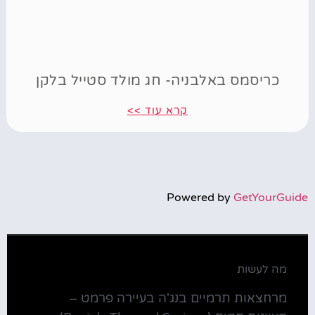
כריסמס באלבניה- חג מולד סטייל בלקן
קרא עוד >>
Powered by
GetYourGuide
מה לעשות
מרחצאות תרמיים בנג'ה בעיירה פרמט –