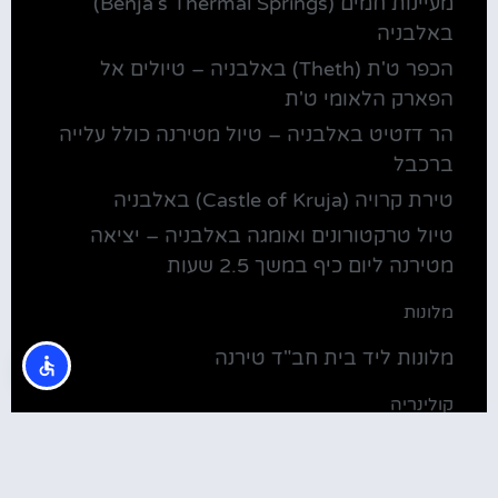
מעיינות חמים (Benja's Thermal Springs)
באלבניה
הכפר ט'ת (Theth) באלבניה – טיולים אל
הפארק הלאומי ט'ת
הר דזטיט באלבניה – טיול מטירנה כולל עלייה
ברכבל
טירת קרויה (Castle of Kruja) באלבניה
טיול טרקטורונים ואומגה באלבניה – יציאה
מטירנה ליום כיף במשך 2.5 שעות
מלונות
מלונות ליד בית חב"ד טירנה
קולינריה
שירוקה אלבניה – עיירה על שפת אגם שקודרה
סדנת בישול מקומית בטירנה: סדנת אוכל