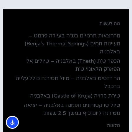
מה לעשות
מרחצאות תרמיים בנג'ה בעיירה פרמט –
מעיינות חמים (Benja's Thermal Springs)
באלבניה
הכפר ט'ת (Theth) באלבניה – טיולים אל
הפארק הלאומי ט'ת
הר דזטיט באלבניה – טיול מטירנה כולל עלייה
ברכבל
טירת קרויה (Castle of Kruja) באלבניה
טיול טרקטורונים ואומגה באלבניה – יציאה
מטירנה ליום כיף במשך 2.5 שעות
מלונות