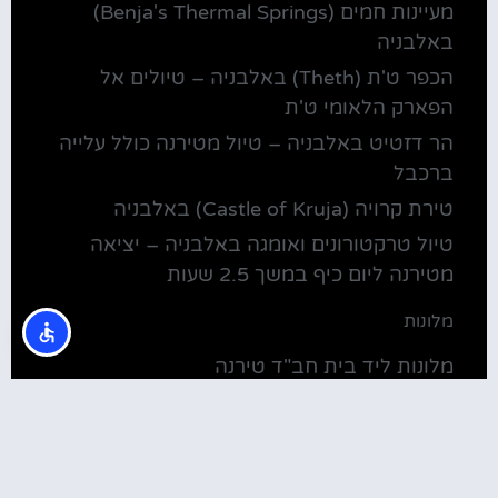
מעיינות חמים (Benja's Thermal Springs)
באלבניה
הכפר ט'ת (Theth) באלבניה – טיולים אל
הפארק הלאומי ט'ת
הר דזטיט באלבניה – טיול מטירנה כולל עלייה
ברכבל
טירת קרויה (Castle of Kruja) באלבניה
טיול טרקטורונים ואומגה באלבניה – יציאה
מטירנה ליום כיף במשך 2.5 שעות
מלונות
מלונות ליד בית חב"ד טירנה
קולינריה
שירוקה אלבניה – עיירה על שפת אגם שקודרה
סדנת בישול מקומית בטירנה: סדנת אוכל