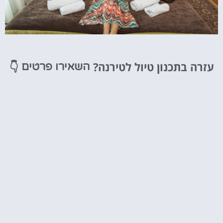
מלונות
עזרה בתכנון טיול לטירנה?
👇
השאירו פרטים
מציאת מלון
מומלץ?
לחצו
פה!