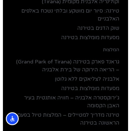
וקולינריה אלבנית מקומית (Tirana)
טירנה: סיור יום מושקע ובלתי נשכח באלפים
האלבניים
שוק הדגים בטירנה
מסעדות מומלצות בטירנה
המלצות
גראנד פארק בטירנה (Grand Park of Tirana)
– הריאה הירוקה של בירת אלבניה
אלבניה לצליאקים ללא גלוטן
מסעדות מומלצות בטירנה
ג’ירוקסטרה אלבניה – חוויה אותנטית בעיר
האבן הקסומה
טירנה מדריך למטיילים – המלצות טיול בפעם
הראשונה בטירנה