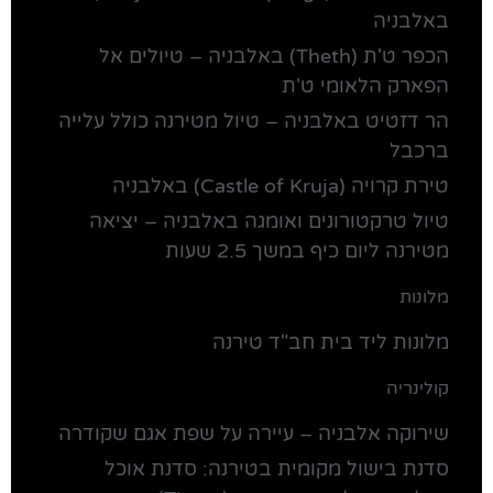
באלבניה
הכפר ט'ת (Theth) באלבניה – טיולים אל
הפארק הלאומי ט'ת
הר דזטיט באלבניה – טיול מטירנה כולל עלייה
ברכבל
טירת קרויה (Castle of Kruja) באלבניה
טיול טרקטורונים ואומגה באלבניה – יציאה
מטירנה ליום כיף במשך 2.5 שעות
מלונות
מלונות ליד בית חב"ד טירנה
קולינריה
שירוקה אלבניה – עיירה על שפת אגם שקודרה
סדנת בישול מקומית בטירנה: סדנת אוכל