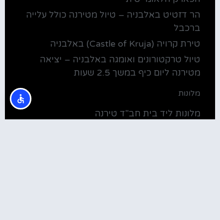
הר דזטיט באלבניה – טיול מטירנה כולל עלייה
ברכבל
טירת קרויה (Castle of Kruja) באלבניה
טיול טרקטורונים ואומגה באלבניה – יציאה
מטירנה ליום כיף במשך 2.5 שעות
מלונות
מלונות ליד בית חב"ד טירנה
קולינריה
שירוקה אלבניה – עיירה על שפת אגם שקודרה
סדנת בישול מקומית בטירנה: סדנת אוכל
וקולינריה אלבנית מקומית (Tirana)
טירנה: סיור יום מושקע ובלתי נשכח באלפים
האלבניים