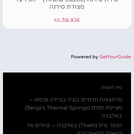
מצודת טירנה
קרא עוד >>
Powered by
GetYourGuide
מה לעשות
מרחצאות תרמיים בנג'ה בעיירה פרמט –
מעיינות חמים (Benja's Thermal Springs)
באלבניה
הכפר ט'ת (Theth) באלבניה – טיולים אל
הפארק הלאומי ט'ת