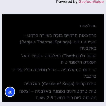
Powered by
GetYourGuide
מה לעשות
מרחצאות תרמיים בנג'ה בעיירה פרמט –
מעיינות חמים (Benja's Thermal Springs)
באלבניה
הכפר ט'ת (Theth) באלבניה – טיולים אל
הפארק הלאומי ט'ת
הר דזטיט באלבניה – טיול מטירנה כולל עלייה
ברכבל
טירת קרויה (Castle of Kruja) באלבניה
טיול טרקטורונים ואומגה באלבניה – יציאה
מטירנה ליום כיף במשך 2.5 שעות