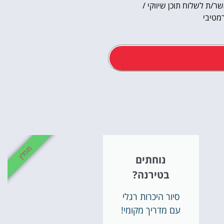
ר/ת לשלוח תוכן שיווקי /
מטיבי
אטרקציו
וסיורים
מומלץ
נוחתים
הפעילויות השוות בי
בטירנה?
לחצו פה!
סיור היכרות רגלי
עם מדריך מקומי!