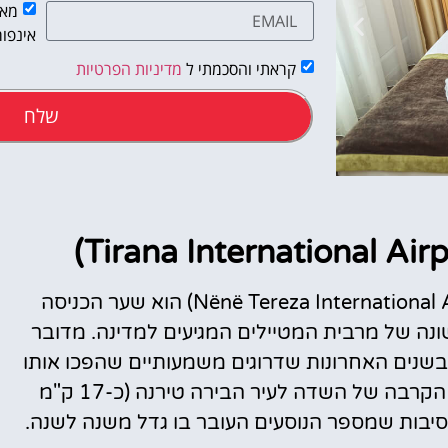
מאש
אינפור
קראתי והסכמתי ל
מדיניות הפרטיות
שלח
טיסות
מציאת
שדה התעופה הבינלאומי של טירנה (Nënë Tereza International Airport) הוא שער הכניסה
טיסה זולה?
נה של מרבית המטיילים המגיעים למדינה. מדובר
לחצו
שנים האחרונות שדרוגים משמעותיים שהפכו אותו
פה!
לנוח, יעיל ומותאם לצורכי מטיילים מודרניים. הקרבה של השדה לעיר הבירה טירנה (כ-17 ק"מ
הסיבות שמספר הנוסעים העובר בו גדל משנה לשנה.