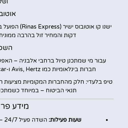
ושל
אוטוב
דקות והמחיר זול בהרבה ממונית
השכר
עבור מי שמתכנן טיול ברחבי אלבניה – האפש
חברות בינלאומיות כמו Avis, Hertz ו-Europcar לצד חברות מקומיות פועלות במקום.
טיפ בלעדי: חלק מהחברות המקומיות מציעות רכ
תנאי הביטוח – במיוחד כשמתכנני
מידע פרק
שעות פעילות:
השדה פעיל 24/7 – יתרון גדול עבור טיסות לילה ויעדים רחוקים.