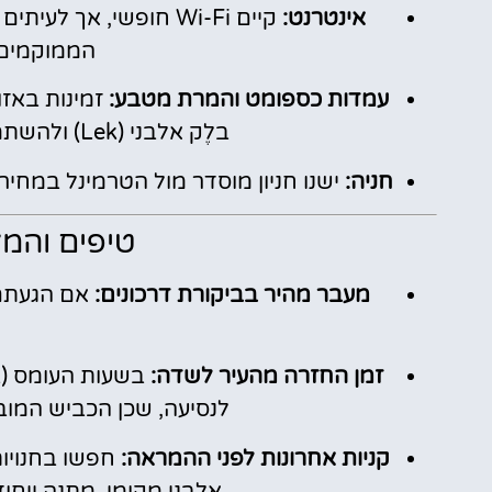
אינטרנט:
קיים Wi-Fi חופשי, אך 
הממוקמים 
עמדות כספומט והמרת מטבע:
זמינות באזו
בלֶק אלבני (Lek) ולהשתמש בהמשך בעיר בכרטיסי אשראי.
חניה:
ישנו חניון מוסדר מול הטרמינל במחיר
טיפים והמל
מעבר מהיר בביקורת דרכונים:
אם הגעתם 
זמן החזרה מהעיר לשדה:
לנסיעה, שכן הכביש המוב
קניות אחרונות לפני ההמראה:
אלבני מקומי, מתנה ייחוד