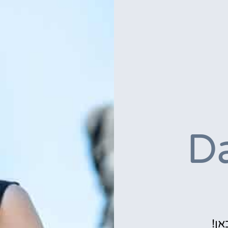
Da
אן!