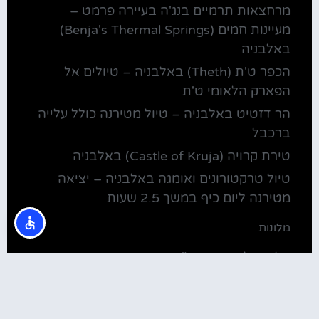
מרחצאות תרמיים בנג'ה בעיירה פרמט –
מעיינות חמים (Benja's Thermal Springs)
באלבניה
הכפר ט'ת (Theth) באלבניה – טיולים אל
הפארק הלאומי ט'ת
הר דזטיט באלבניה – טיול מטירנה כולל עלייה
ברכבל
טירת קרויה (Castle of Kruja) באלבניה
טיול טרקטורונים ואומגה באלבניה – יציאה
מטירנה ליום כיף במשך 2.5 שעות
מלונות
מלונות ליד בית חב"ד טירנה
קולינריה
שירוקה אלבניה – עיירה על שפת אגם שקודרה