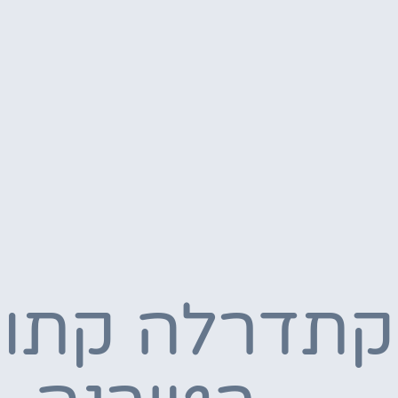
קתדרלה קתול