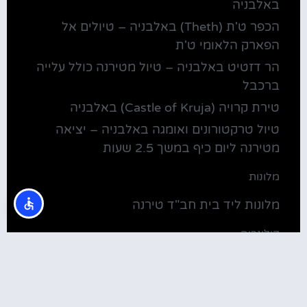
באלבניה
הכפר ט'ת (Theth) באלבניה – טיולים אל
הפארק הלאומי ט'ת
הר דזטיט באלבניה – טיול מטירנה כולל עלייה
ברכבל
טירת קרויה (Castle of Kruja) באלבניה
טיול טרקטורונים ואומגה באלבניה – יציאה
מטירנה ליום כיף במשך 2.5 שעות
מלונות
מלונות ליד בית חב"ד טירנה
קולינריה
שירוקה אלבניה – עיירה על שפת אגם שקודרה
סדנת בישול מקומית בטירנה: סדנת אוכל
וקולינריה אלבנית מקומית (Tirana)