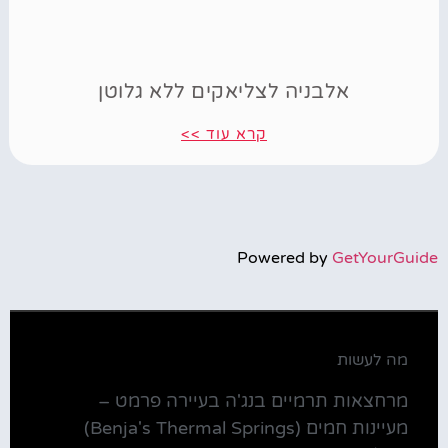
אלבניה לצליאקים ללא גלוטן
קרא עוד >>
Powered by
GetYourGuide
מה לעשות
מרחצאות תרמיים בנג'ה בעיירה פרמט –
מעיינות חמים (Benja's Thermal Springs)