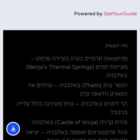
Powered by
GetYourGuide
מה לעשות
מרחצאות תרמיים בנג'ה בעיירה פרמט –
מעיינות חמים (Benja's Thermal Springs)
באלבניה
הכפר ט'ת (Theth) באלבניה – טיולים אל
הפארק הלאומי ט'ת
הר דזטיט באלבניה – טיול מטירנה כולל עלייה
ברכבל
טירת קרויה (Castle of Kruja) באלבניה
טיול טרקטורונים ואומגה באלבניה – יציאה