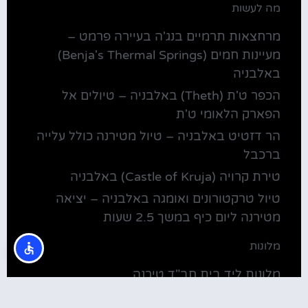
מה לעשות
מרחצאות תרמיים בנג'ה בעיירה פרמט –
מעיינות חמים (Benja's Thermal Springs)
באלבניה
הכפר ט'ת (Theth) באלבניה – טיולים אל
הפארק הלאומי ט'ת
הר דזטיט באלבניה – טיול מטירנה כולל עלייה
ברכבל
טירת קרויה (Castle of Kruja) באלבניה
טיול טרקטורונים ואומגה באלבניה – יציאה
מטירנה ליום כיף במשך 2.5 שעות
מלונות
מלונות ליד בית חב"ד טירנה
קולינריה