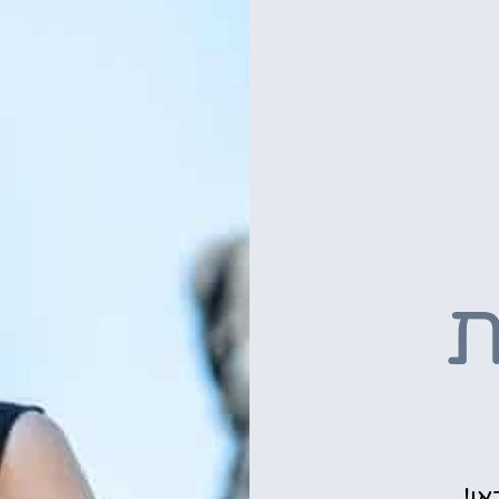
ת
אן!