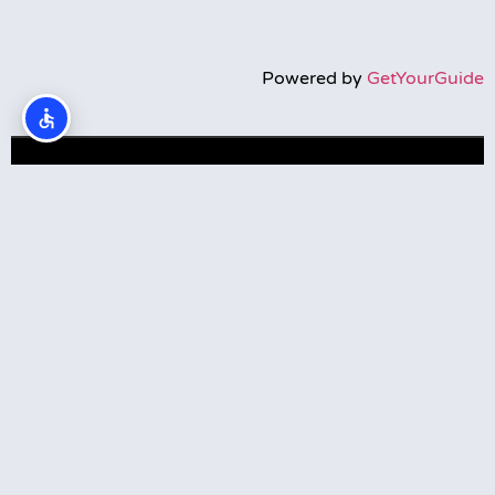
Powered by
GetYourGuide
מה לעשות
מרחצאות תרמיים בנג'ה בעיירה פרמט –
מעיינות חמים (Benja's Thermal Springs)
באלבניה
הכפר ט'ת (Theth) באלבניה – טיולים אל
הפארק הלאומי ט'ת
הר דזטיט באלבניה – טיול מטירנה כולל עלייה
ברכבל
טירת קרויה (Castle of Kruja) באלבניה