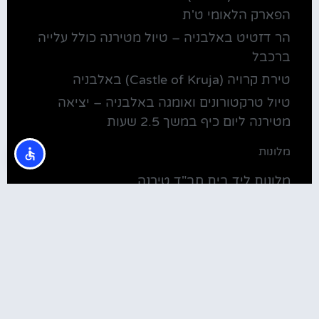
הפארק הלאומי ט'ת
הר דזטיט באלבניה – טיול מטירנה כולל עלייה
ברכבל
טירת קרויה (Castle of Kruja) באלבניה
טיול טרקטורונים ואומגה באלבניה – יציאה
מטירנה ליום כיף במשך 2.5 שעות
מלונות
מלונות ליד בית חב"ד טירנה
קולינריה
שירוקה אלבניה – עיירה על שפת אגם שקודרה
סדנת בישול מקומית בטירנה: סדנת אוכל
וקולינריה אלבנית מקומית (Tirana)
טירנה: סיור יום מושקע ובלתי נשכח באלפים