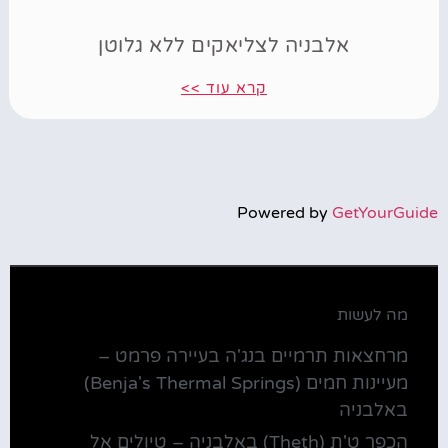
אלבניה לצליאקים ללא גלוטן
קרא עוד >>
Powered by
GetYourGuide
מה לעשות
מרחצאות תרמיים בנג'ה בעיירה פרמט –
מעיינות חמים (Benja's Thermal Springs)
באלבניה
הכפר ט'ת (Theth) באלבניה – טיולים אל