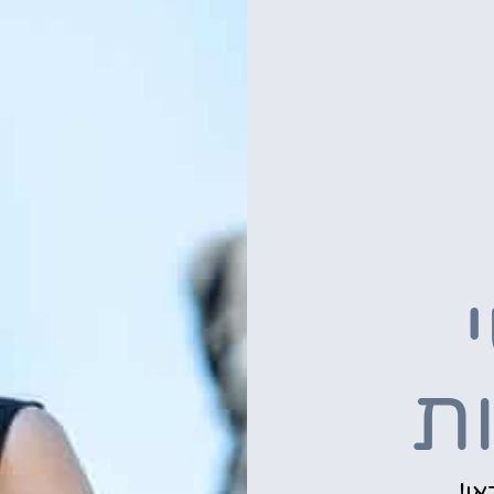
ות
אן!