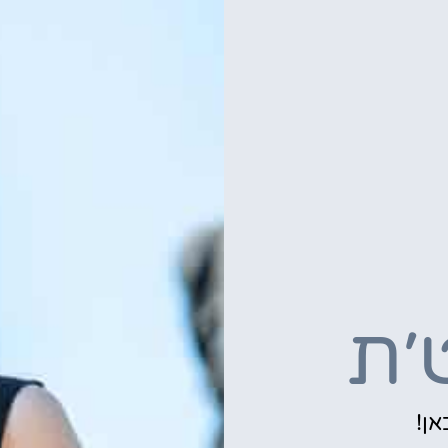
׳ת
אן!