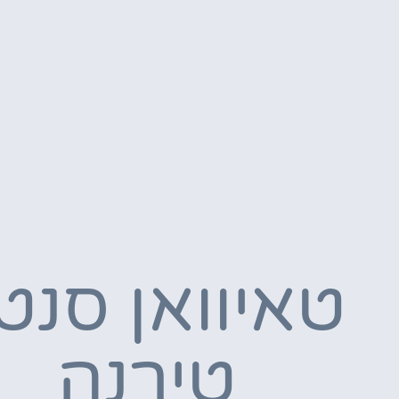
טאיוואן סנט
טירנה