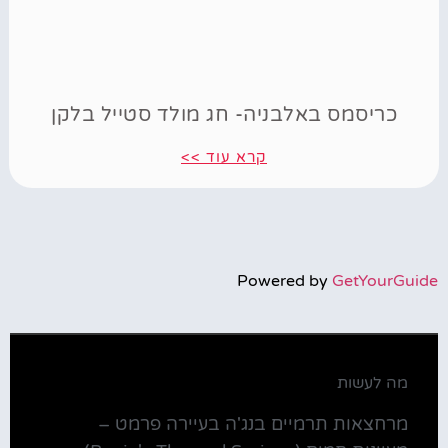
כריסמס באלבניה- חג מולד סטייל בלקן
קרא עוד >>
Powered by
GetYourGuide
מה לעשות
מרחצאות תרמיים בנג'ה בעיירה פרמט –