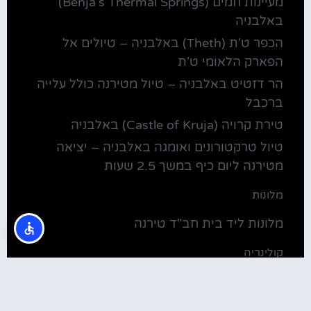
מעיינות חמים (Benja's Thermal Springs)
באלבניה
הכפר ט'ת (Theth) באלבניה – טיולים אל
הפארק הלאומי ט'ת
הר דזטיט באלבניה – טיול מטירנה כולל עלייה
ברכבל
טירת קרויה (Castle of Kruja) באלבניה
טיול טרקטורונים ואומגה באלבניה – יציאה
מטירנה ליום כיף במשך 2.5 שעות
מלונות
מלונות ליד בית חב"ד טירנה
קולינריה
שירוקה אלבניה – עיירה על שפת אגם שקודרה
סדנת בישול מקומית בטירנה: סדנת אוכל