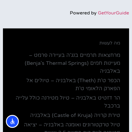
Powered by
GetYourGuide
מה לעשות
מרחצאות תרמיים בנג'ה בעיירה פרמט –
מעיינות חמים (Benja's Thermal Springs)
באלבניה
הכפר ט'ת (Theth) באלבניה – טיולים אל
הפארק הלאומי ט'ת
הר דזטיט באלבניה – טיול מטירנה כולל עלייה
ברכבל
טירת קרויה (Castle of Kruja) באלבניה
טיול טרקטורונים ואומגה באלבניה – יציאה