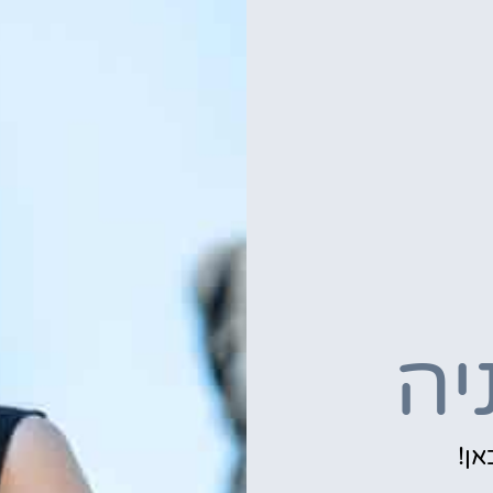
יה
אן!