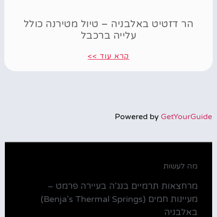
הר דזטיט באלבניה – טיול מטירנה כולל
עלייה ברכבל
קרא עוד >>
Powered by
GetYourGuide
מה לעשות
מרחצאות תרמיים בנג'ה בעיירה פרמט –
מעיינות חמים (Benja's Thermal Springs)
באלבניה