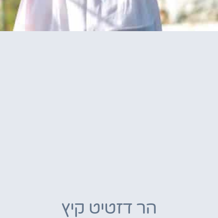
הר דזטיט קיץ