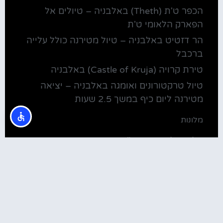
הכפר ט'ת (Theth) באלבניה – טיולים אל
הפארק הלאומי ט'ת
הר דזטיט באלבניה – טיול מטירנה כולל עלייה
ברכבל
טירת קרויה (Castle of Kruja) באלבניה
טיול טרקטורונים ואומגה באלבניה – יציאה
מטירנה ליום כיף במשך 2.5 שעות
מלונות
מלונות ליד בית חב"ד טירנה
קולינריה
שירוקה אלבניה – עיירה על שפת אגם שקודרה
סדנת בישול מקומית בטירנה: סדנת אוכל
וקולינריה אלבנית מקומית (Tirana)