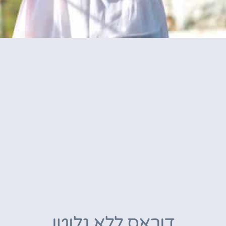
דוראס ללא גלוטן