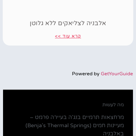
אלבניה לצליאקים ללא גלוטן
קרא עוד >>
Powered by
GetYourGuide
מה לעשות
מרחצאות תרמיים בנג'ה בעיירה פרמט –
מעיינות חמים (Benja's Thermal Springs)
באלבניה