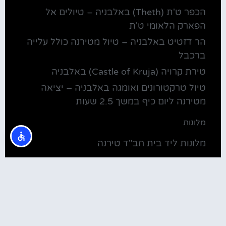
הכפר ט'ת (Theth) באלבניה – טיולים אל
הפארק הלאומי ט'ת
הר דזטיט באלבניה – טיול מטירנה כולל עלייה
ברכבל
טירת קרויה (Castle of Kruja) באלבניה
טיול טרקטורונים ואומגה באלבניה – יציאה
מטירנה ליום כיף במשך 2.5 שעות
מלונות
מלונות ליד בית חב"ד טירנה
קולינריה
שירוקה אלבניה – עיירה על שפת אגם שקודרה
סדנת בישול מקומית בטירנה: סדנת אוכל
וקולינריה אלבנית מקומית (Tirana)