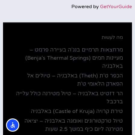
Powered by
GetYourGuide
מה לעשות
מרחצאות תרמיים בנג'ה בעיירה פרמט –
מעיינות חמים (Benja's Thermal Springs)
באלבניה
הכפר ט'ת (Theth) באלבניה – טיולים אל
הפארק הלאומי ט'ת
הר דזטיט באלבניה – טיול מטירנה כולל עלייה
ברכבל
טירת קרויה (Castle of Kruja) באלבניה
טיול טרקטורונים ואומגה באלבניה – יציאה
מטירנה ליום כיף במשך 2.5 שעות