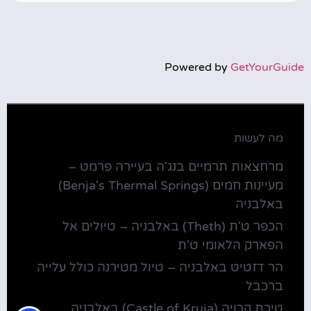
Powered by
GetYourGuide
מה לעשות
מרחצאות תרמיים בנג'ה בעיירה פרמט –
מעיינות חמים (Benja's Thermal Springs)
באלבניה
הכפר ט'ת (Theth) באלבניה – טיולים אל
הפארק הלאומי ט'ת
הר דזטיט באלבניה – טיול מטירנה כולל עלייה
ברכבל
טירת קרויה (Castle of Kruja) באלבניה