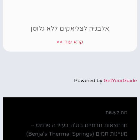
אלבניה לצליאקים ללא גלוטן
קרא עוד >>
Powered by
GetYourGuide
מה לעשות
מרחצאות תרמיים בנג'ה בעיירה פרמט –
מעיינות חמים (Benja's Thermal Springs)