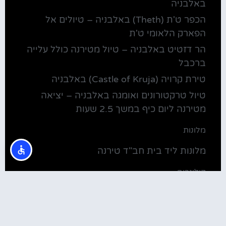
באלבניה
הכפר ט'ת (Theth) באלבניה – טיולים אל
הפארק הלאומי ט'ת
הר דזטיט באלבניה – טיול מטירנה כולל עלייה
ברכבל
טירת קרויה (Castle of Kruja) באלבניה
טיול טרקטורונים ואומגה באלבניה – יציאה
מטירנה ליום כיף במשך 2.5 שעות
מלונות
מלונות ליד בית חב"ד טירנה
קולינריה
שירוקה אלבניה – עיירה על שפת אגם שקודרה
סדנת בישול מקומית בטירנה: סדנת אוכל
וקולינריה אלבנית מקומית (Tirana)