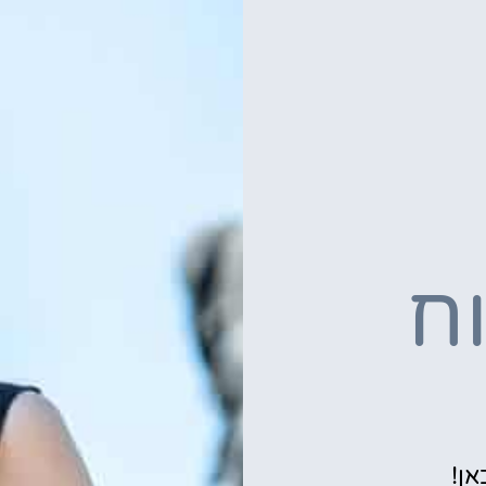
ח
אן!