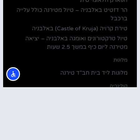
הר דזטיט באלבניה – טיול מטירנה כולל עלייה
ברכבל
טירת קרויה (Castle of Kruja) באלבניה
טיול טרקטורונים ואומגה באלבניה – יציאה
מטירנה ליום כיף במשך 2.5 שעות
מלונות
מלונות ליד בית חב"ד טירנה
קולינריה
שירוקה אלבניה – עיירה על שפת אגם שקודרה
סדנת בישול מקומית בטירנה: סדנת אוכל
וקולינריה אלבנית מקומית (Tirana)
טירנה: סיור יום מושקע ובלתי נשכח באלפים
האלבניים