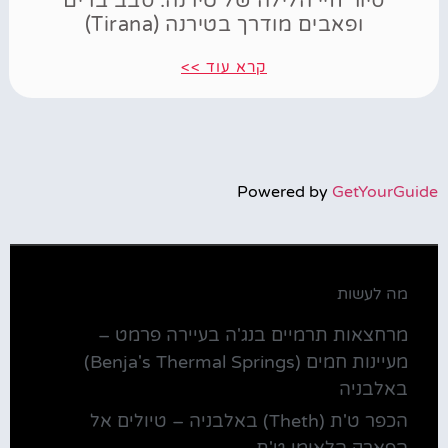
סיור חיי הלילה של טירנה: סבב ברים
ופאבים מודרך בטירנה (Tirana)
קרא עוד >>
Powered by
GetYourGuide
מה לעשות
מרחצאות תרמיים בנג'ה בעיירה פרמט –
מעיינות חמים (Benja's Thermal Springs)
באלבניה
הכפר ט'ת (Theth) באלבניה – טיולים אל
הפארק הלאומי ט'ת