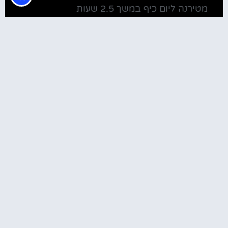
מטירנה ליום כיף במשך 2.5 שעות
מלונות
מלונות ליד בית חב"ד טירנה
קולינריה
שירוקה אלבניה – עיירה על שפת אגם שקודרה
סדנת בישול מקומית בטירנה: סדנת אוכל
וקולינריה אלבנית מקומית (Tirana)
טירנה: סיור יום מושקע ובלתי נשכח באלפים
האלבניים
שוק הדגים בטירנה
מסעדות מומלצות בטירנה
המלצות