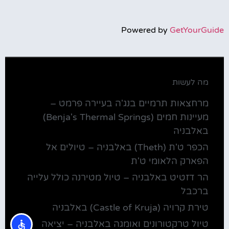
Powered by
GetYourGuide
מה לעשות
מרחצאות תרמיים בנג'ה בעיירה פרמט –
מעיינות חמים (Benja's Thermal Springs)
באלבניה
הכפר ט'ת (Theth) באלבניה – טיולים אל
הפארק הלאומי ט'ת
הר דזטיט באלבניה – טיול מטירנה כולל עלייה
ברכבל
טירת קרויה (Castle of Kruja) באלבניה
טיול טרקטורונים ואומגה באלבניה – יציאה