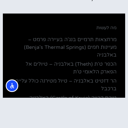
מה לעשות
מרחצאות תרמיים בנג'ה בעיירה פרמט –
מעיינות חמים (Benja's Thermal Springs)
באלבניה
הכפר ט'ת (Theth) באלבניה – טיולים אל
הפארק הלאומי ט'ת
הר דזטיט באלבניה – טיול מטירנה כולל עלייה
ברכבל
טירת קרויה (Castle of Kruja) באלבניה
טיול טרקטורונים ואומגה באלבניה – יציאה
מטירנה ליום כיף במשך 2.5 שעות
מלונות