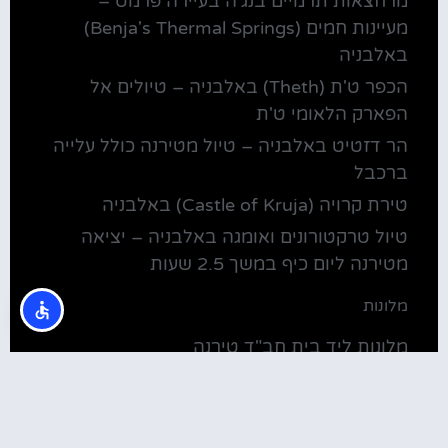
מרחצאות תרמיים בנג'ה בעיירה פרמט –
מעיינות חמים (Benja's Thermal Springs)
באלבניה
הכפר ט'ת (Theth) באלבניה – טיולים אל
הפארק הלאומי ט'ת
הר דזטיט באלבניה – טיול מטירנה כולל עלייה
ברכבל
טירת קרויה (Castle of Kruja) באלבניה
טיול טרקטורונים ואומגה באלבניה – יציאה
מטירנה ליום כיף במשך 2.5 שעות
מלונות
מלונות ליד בית חב"ד טירנה
קולינריה
שירוקה אלבניה – עיירה על שפת אגם שקודרה