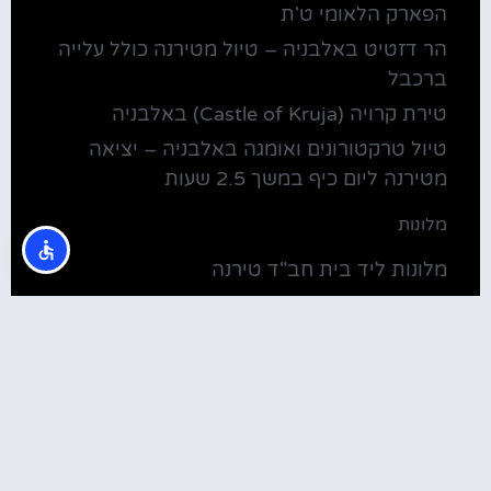
הפארק הלאומי ט'ת
הר דזטיט באלבניה – טיול מטירנה כולל עלייה
ברכבל
טירת קרויה (Castle of Kruja) באלבניה
טיול טרקטורונים ואומגה באלבניה – יציאה
מטירנה ליום כיף במשך 2.5 שעות
מלונות
מלונות ליד בית חב"ד טירנה
קולינריה
שירוקה אלבניה – עיירה על שפת אגם שקודרה
סדנת בישול מקומית בטירנה: סדנת אוכל
וקולינריה אלבנית מקומית (Tirana)
טירנה: סיור יום מושקע ובלתי נשכח באלפים
האלבניים