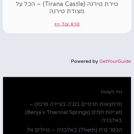
טירת טירנה (Tirana Castle) – הכל על
מצודת טירנה
קרא עוד >>
Powered by
GetYourGuide
מה לעשות
מרחצאות תרמיים בנג'ה בעיירה פרמט –
מעיינות חמים (Benja's Thermal Springs)
באלבניה
הכפר ט'ת (Theth) באלבניה – טיולים אל