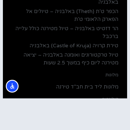
באלבניה
הכפר ט'ת (Theth) באלבניה – טיולים אל
הפארק הלאומי ט'ת
הר דזטיט באלבניה – טיול מטירנה כולל עלייה
ברכבל
טירת קרויה (Castle of Kruja) באלבניה
טיול טרקטורונים ואומגה באלבניה – יציאה
מטירנה ליום כיף במשך 2.5 שעות
מלונות
מלונות ליד בית חב"ד טירנה
קולינריה
שירוקה אלבניה – עיירה על שפת אגם שקודרה
סדנת בישול מקומית בטירנה: סדנת אוכל
וקולינריה אלבנית מקומית (Tirana)