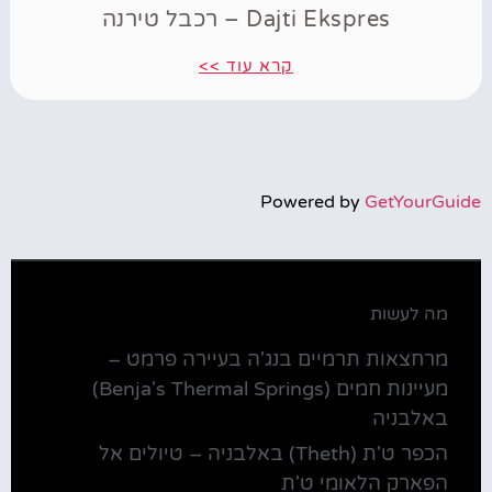
Dajti Ekspres – רכבל טירנה
קרא עוד >>
Powered by
GetYourGuide
מה לעשות
מרחצאות תרמיים בנג'ה בעיירה פרמט –
מעיינות חמים (Benja's Thermal Springs)
באלבניה
הכפר ט'ת (Theth) באלבניה – טיולים אל
הפארק הלאומי ט'ת