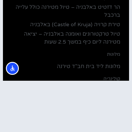
הר דזטיט באלבניה – טיול מטירנה כולל עלייה
ברכבל
טירת קרויה (Castle of Kruja) באלבניה
טיול טרקטורונים ואומגה באלבניה – יציאה
מטירנה ליום כיף במשך 2.5 שעות
מלונות
מלונות ליד בית חב"ד טירנה
קולינריה
שירוקה אלבניה – עיירה על שפת אגם שקודרה
סדנת בישול מקומית בטירנה: סדנת אוכל
וקולינריה אלבנית מקומית (Tirana)
טירנה: סיור יום מושקע ובלתי נשכח באלפים
האלבניים