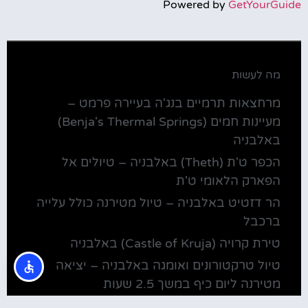
Powered by
GetYourGuide
מה לעשות
מרחצאות תרמיים בנג'ה בעיירה פרמט –
מעיינות חמים (Benja's Thermal Springs)
באלבניה
הכפר ט'ת (Theth) באלבניה – טיולים אל
הפארק הלאומי ט'ת
הר דזטיט באלבניה – טיול מטירנה כולל עלייה
ברכבל
טירת קרויה (Castle of Kruja) באלבניה
טיול טרקטורונים ואומגה באלבניה – יציאה
מטירנה ליום כיף במשך 2.5 שעות