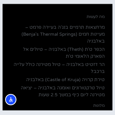
מה לעשות
מרחצאות תרמיים בנג'ה בעיירה פרמט –
מעיינות חמים (Benja's Thermal Springs)
באלבניה
הכפר ט'ת (Theth) באלבניה – טיולים אל
הפארק הלאומי ט'ת
הר דזטיט באלבניה – טיול מטירנה כולל עלייה
ברכבל
טירת קרויה (Castle of Kruja) באלבניה
טיול טרקטורונים ואומגה באלבניה – יציאה
מטירנה ליום כיף במשך 2.5 שעות
מלונות