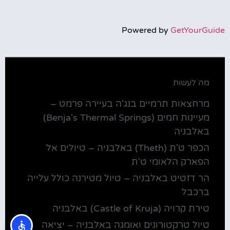
Powered by
GetYourGuide
מה לעשות
מרחצאות תרמיים בנג'ה בעיירה פרמט –
מעיינות חמים (Benja's Thermal Springs)
באלבניה
הכפר ט'ת (Theth) באלבניה – טיולים אל
הפארק הלאומי ט'ת
הר דזטיט באלבניה – טיול מטירנה כולל עלייה
ברכבל
טירת קרויה (Castle of Kruja) באלבניה
טיול טרקטורונים ואומגה באלבניה – יציאה