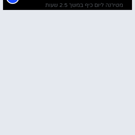
מטירנה ליום כיף במשך 2.5 שעות
מלונות
מלונות ליד בית חב"ד טירנה
קולינריה
שירוקה אלבניה – עיירה על שפת אגם שקודרה
סדנת בישול מקומית בטירנה: סדנת אוכל
וקולינריה אלבנית מקומית (Tirana)
טירנה: סיור יום מושקע ובלתי נשכח באלפים
האלבניים
שוק הדגים בטירנה
מסעדות מומלצות בטירנה
המלצות