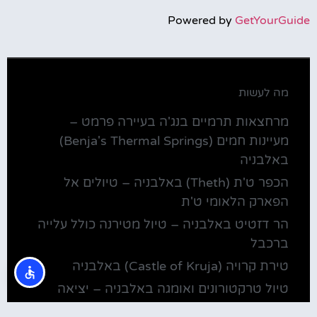
Powered by
GetYourGuide
מה לעשות
מרחצאות תרמיים בנג'ה בעיירה פרמט –
מעיינות חמים (Benja's Thermal Springs)
באלבניה
הכפר ט'ת (Theth) באלבניה – טיולים אל
הפארק הלאומי ט'ת
הר דזטיט באלבניה – טיול מטירנה כולל עלייה
ברכבל
טירת קרויה (Castle of Kruja) באלבניה
טיול טרקטורונים ואומגה באלבניה – יציאה
מטירנה ליום כיף במשך 2.5 שעות